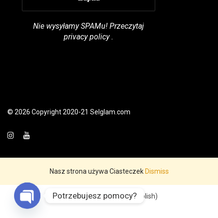
Nie wysyłamy SPAMu! Przeczytaj
privacy policy
.
© 2026 Copyright 2020-21 Selglam.com
Nasz strona używa Ciasteczek
Dismiss
Potrzebujesz pomocy?
English
Polski
(
Polish
)
Open