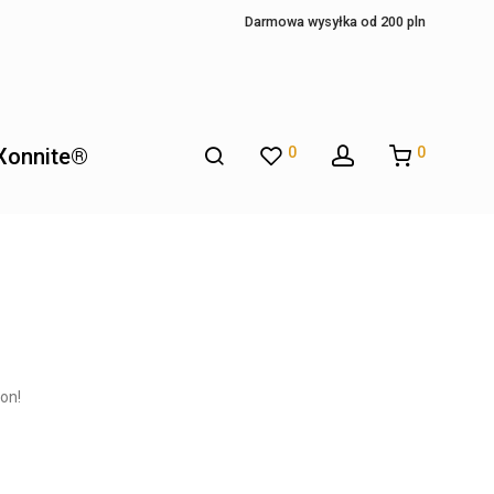
Darmowa wysyłka od 200 pln
Xonnite®
0
0
oon!