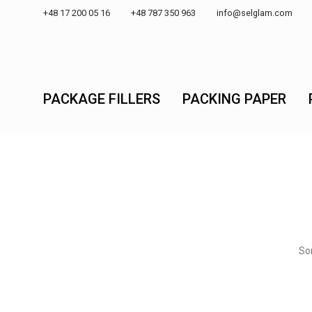
+48 17 200 05 16 +48 787 350 963
info@selglam.com
PACKAGE FILLERS
PACKING PAPER
Som