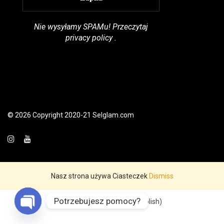
Nie wysyłamy SPAMu! Przeczytaj
privacy policy
.
© 2026 Copyright 2020-21 Selglam.com
Nasz strona używa Ciasteczek
Dismiss
Potrzebujesz pomocy?
English
Polski
(
Polish
)
Open