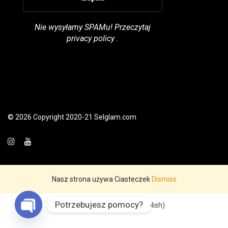
Nie wysyłamy SPAMu! Przeczytaj
privacy policy
.
© 2026 Copyright 2020-21 Selglam.com
Nasz strona używa Ciasteczek
Dismiss
Potrzebujesz pomocy?
English
Polski
(
Polish
)
Open