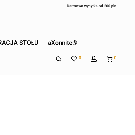
Darmowa wysyłka od 200 pln
RACJA STOŁU
aXonnite®
0
0