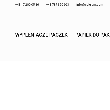
+48 17 200 05 16 +48 787 350 963
info@selglam.com
WYPEŁNIACZE PACZEK
PAPIER DO PA