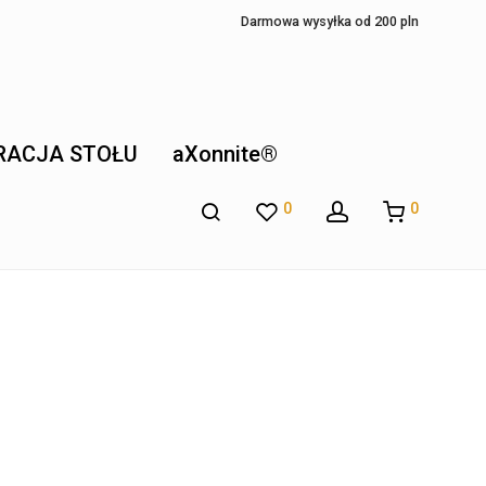
Darmowa wysyłka od 200 pln
RACJA STOŁU
aXonnite®
0
0