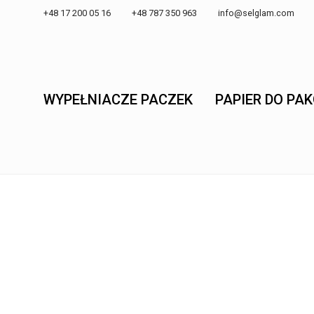
+48 17 200 05 16 +48 787 350 963
info@selglam.com
WYPEŁNIACZE PACZEK
PAPIER DO PA